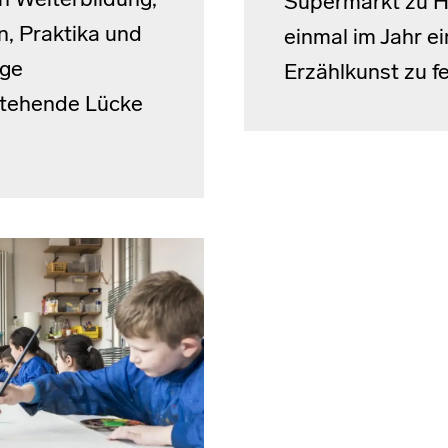
n Weiterbildung,
Supermarkt zu H
n, Praktika und
einmal im Jahr e
ige
Erzählkunst zu fe
estehende Lücke