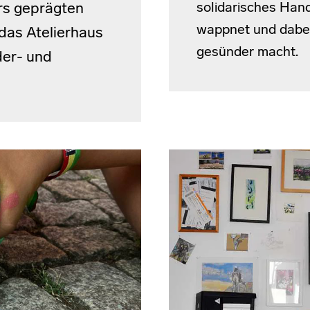
solidarisches Hand
ers geprägten
wappnet und dabei
 das Atelierhaus
gesünder macht.
der- und