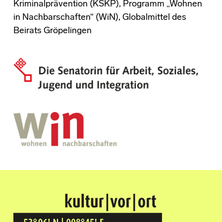
Kriminalprävention (KSKP), Programm „Wohnen
in Nachbarschaften“ (WiN), Globalmittel des
Beirats Gröpelingen
Kultur Vor Ort
BREMEN GRÖPELINGEN