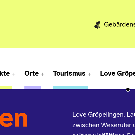
Gebärden
kte
Orte
Tourismus
Love Gröpe
gen
Love Gröpelingen. Lau
zwischen Weserufer 