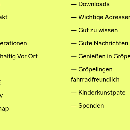
m
Downloads
akt
Wichtige Adresse
Gut zu wissen
erationen
Gute Nachrichten
altig Vor Ort
Genießen in Gröpe
Gröpelingen
fahrradfreundlich
E
Kinderkunstpate
v
Spenden
map