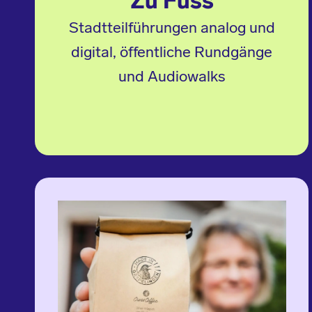
Zu Fuss
Stadtteilführungen analog und
digital, öffentliche Rundgänge
und Audiowalks