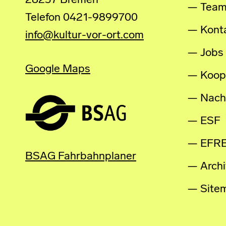
28237 Bremen
Tea
Telefon 0421-9899700
Kont
info@kultur-vor-ort.com
Jobs
Google Maps
Koop
Nachh
ESF
EFR
BSAG Fahrbahnplaner
Archi
Site