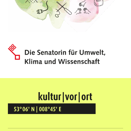
Kultur Vor Ort
BREMEN GRÖPELINGEN