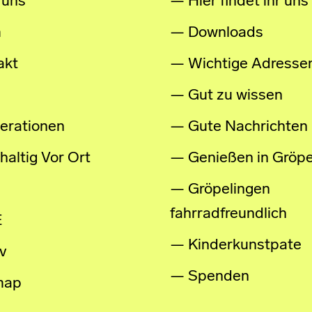
 uns
Hier findet ihr uns
m
Downloads
akt
Wichtige Adresse
Gut zu wissen
erationen
Gute Nachrichten
altig Vor Ort
Genießen in Gröpe
Gröpelingen
fahrradfreundlich
E
Kinderkunstpate
v
Spenden
map