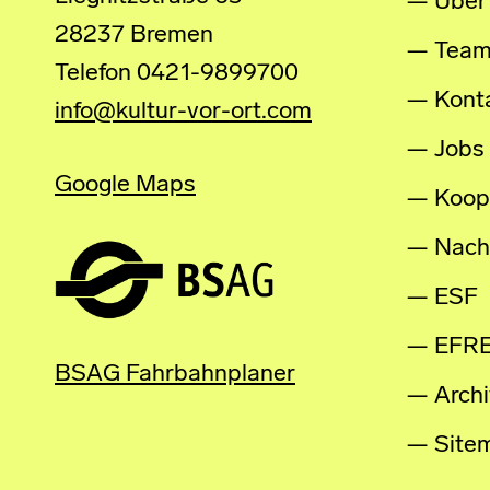
Über
28237 Bremen
Tea
Telefon 0421-9899700
Kont
info@kultur-vor-ort.com
Jobs
Google Maps
Koop
Nachh
ESF
EFR
BSAG Fahrbahnplaner
Archi
Site