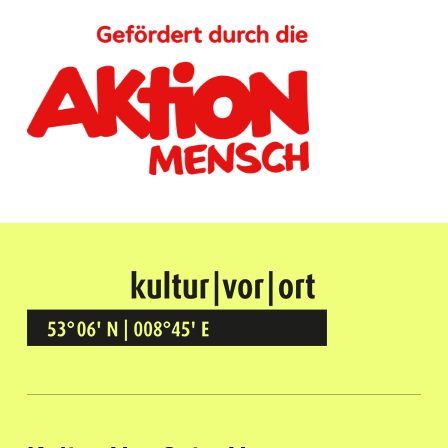
Kultur Vor Ort
BREMEN GRÖPELINGEN