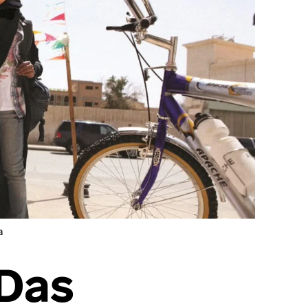
a
 Das