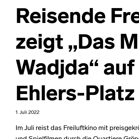
Reisende Fre
zeigt „Das 
Wadjda“ au
Ehlers-Platz
1. Juli 2022
Im Juli reist das Freiluftkino mit preisg