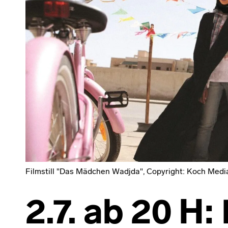
Filmstill "Das Mädchen Wadjda", Copyright: Koch Medi
2.7. ab 20 H: