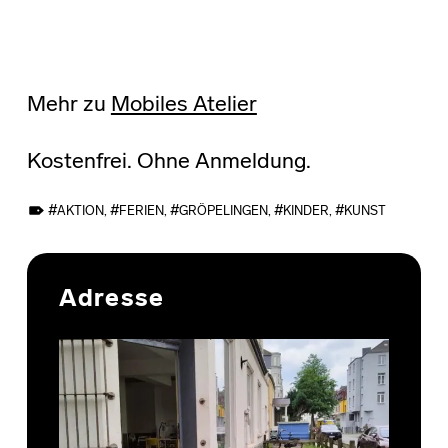
Mehr zu
Mobiles Atelier
Kostenfrei. Ohne Anmeldung.
TAGGED AS:
AKTION
,
FERIEN
,
GRÖPELINGEN
,
KINDER
,
KUNST
Skip back to main navigation
Adresse