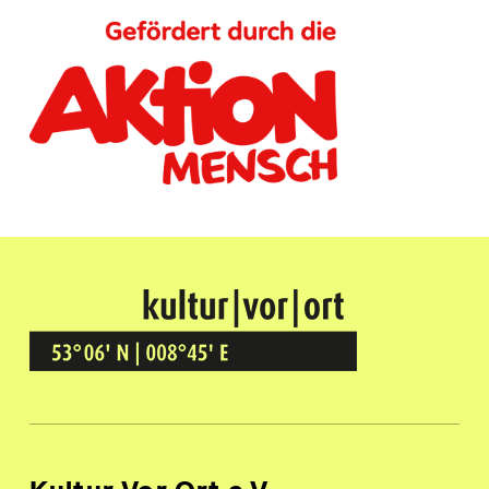
Kultur Vor Ort
BREMEN GRÖPELINGEN