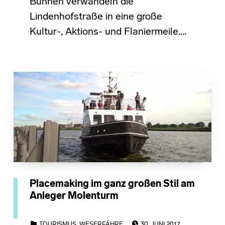
Bühnen verwandeln die
Lindenhofstraße in eine große
Kultur-, Aktions- und Flaniermeile.…
Placemaking im ganz großen Stil am
Anleger Molenturm
POSTED ON:
CATEGORIZED IN:
TOURISMUS
,
WESERFÄHRE
30. JUNI 2017