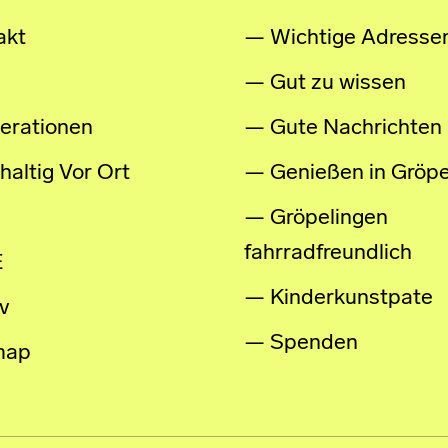
akt
Wichtige Adresse
Gut zu wissen
erationen
Gute Nachrichten
altig Vor Ort
Genießen in Gröpe
Gröpelingen
fahrradfreundlich
E
Kinderkunstpate
v
Spenden
map