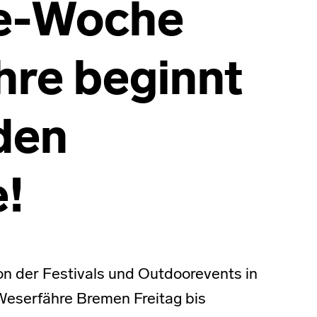
ge-Woche
hre beginnt
den
!
on der Festivals und Outdoorevents in
 Weserfähre Bremen Freitag bis