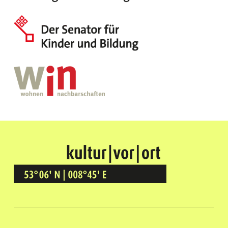
Kultur Vor Ort
BREMEN GRÖPELINGEN