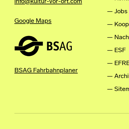
info@kultur-vor-ort.com
Jobs
Google Maps
Koop
Nachh
ESF
EFR
BSAG Fahrbahnplaner
Archi
Site