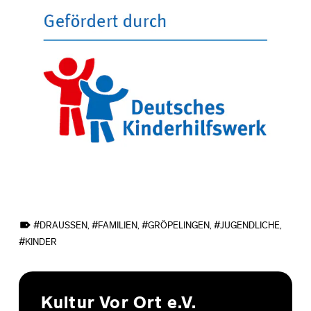
TAGGED AS:
DRAUSSEN
,
FAMILIEN
,
GRÖPELINGEN
,
JUGENDLICHE
,
KINDER
Skip back to main navigation
Kultur Vor Ort e.V.