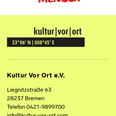
Kultur Vor Ort
BREMEN GRÖPELINGEN
Kultur Vor Ort e.V.
Liegnitzstraße 63
28237 Bremen
Telefon 0421-9899700
info@kultur-vor-ort.com