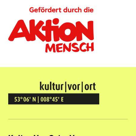
Kultur Vor Ort
BREMEN GRÖPELINGEN