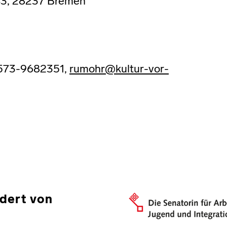
e 43, 28237 Bremen
01573-9682351,
rumohr@kultur-vor-
dert von