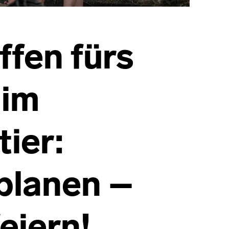
fen fürs
 im
tier:
planen –