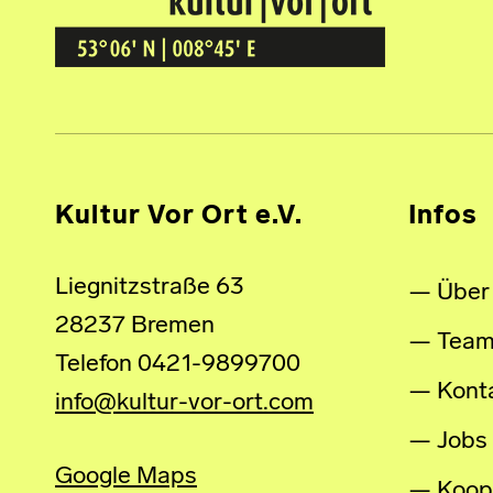
Kultur Vor Ort
BREMEN GRÖPELINGEN
Kultur Vor Ort e.V.
Infos
Liegnitzstraße 63
Über
28237 Bremen
Tea
Telefon 0421-9899700
Kont
info@kultur-vor-ort.com
Jobs
Google Maps
Koop