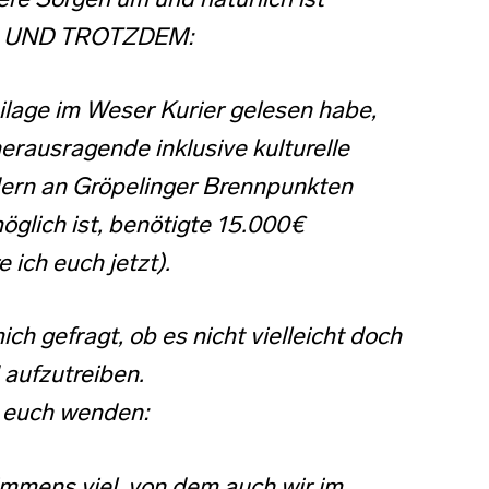
ere Sorgen um und natürlich ist
!!! UND TROTZDEM:
eilage im Weser Kurier gelesen habe,
herausragende inklusive kulturelle
dern an Gröpelinger Brennpunkten
möglich ist, benötigte 15.000€
 ich euch jetzt).
h gefragt, ob es nicht vielleicht doch
 aufzutreiben.
n euch wenden:
 immens viel, von dem auch wir im