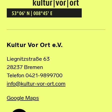
Kultur Vor Ort
BREMEN GRÖPELINGEN
Kultur Vor Ort e.V.
Liegnitzstraße 63
28237 Bremen
Telefon 0421-9899700
info@kultur-vor-ort.com
Google Maps