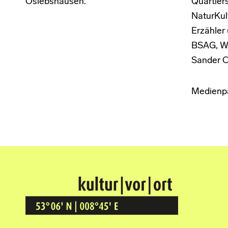
Oslebshausen.
Quartiers
NaturKul
Erzähler
BSAG, Wa
Sander C
Medienpa
Kultur Vor Ort
BREMEN GRÖPELINGEN