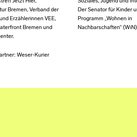
treff Jetzt Hier,
Soziales, Jugend und Int
tur Bremen, Verband der
Der Senator für Kinder u
 und Erzählerinnen VEE,
Programm „Wohnen in
terfront Bremen und
Nachbarschaften“ (WiN)
enter.
rtner: Weser-Kurier