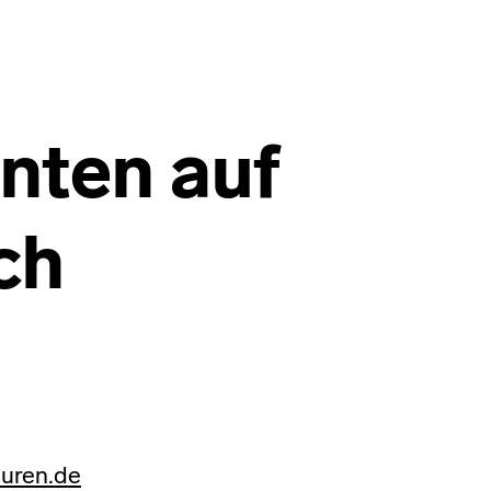
nten auf
ch
uren.de