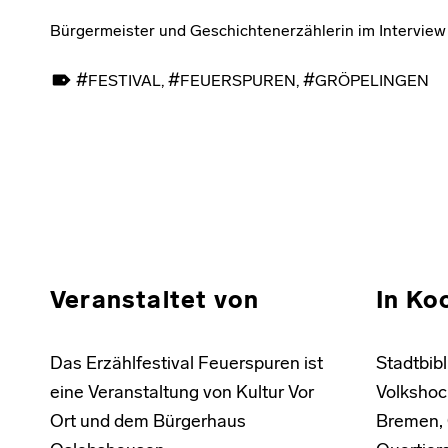
Bürgermeister und Geschichtenerzählerin im Interview
TAGGED AS:
FESTIVAL
,
FEUERSPUREN
,
GRÖPELINGEN
Skip back to main navigation
Veranstaltet von
In Ko
Das Erzählfestival Feuerspuren ist
Stadtbib
eine Veranstaltung von Kultur Vor
Volkshoc
Ort und dem Bürgerhaus
Bremen, 