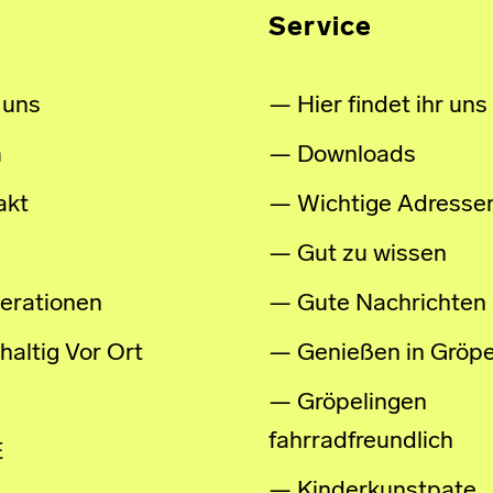
Service
 uns
Hier findet ihr uns
m
Downloads
akt
Wichtige Adresse
Gut zu wissen
erationen
Gute Nachrichten
altig Vor Ort
Genießen in Gröpe
Gröpelingen
fahrradfreundlich
E
Kinderkunstpate