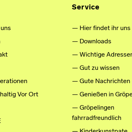
Service
 uns
Hier findet ihr uns
m
Downloads
akt
Wichtige Adresse
Gut zu wissen
erationen
Gute Nachrichten
altig Vor Ort
Genießen in Gröpe
Gröpelingen
fahrradfreundlich
E
Kinderkunstpate