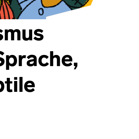
ismus
Sprache,
tile