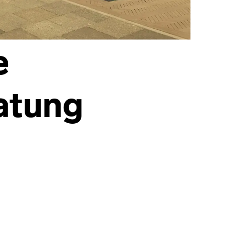
e
atung