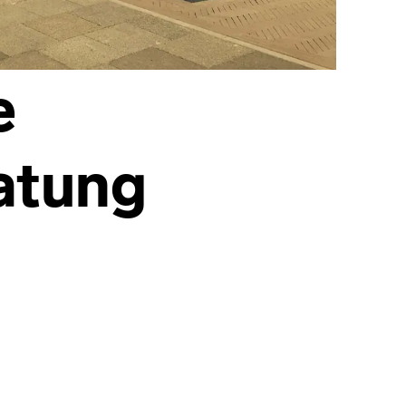
e
atung