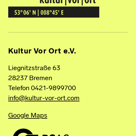
Kultur Vor Ort
BREMEN GRÖPELINGEN
Kultur Vor Ort e.V.
Liegnitzstraße 63
28237 Bremen
Telefon 0421-9899700
info@kultur-vor-ort.com
Google Maps