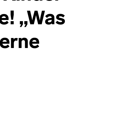
e! „Was
gerne