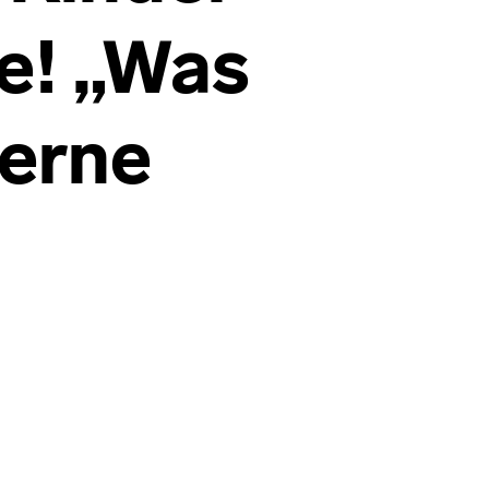
e! „Was
gerne