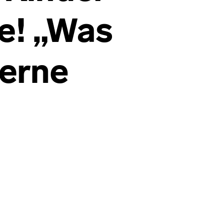
e! „Was
gerne