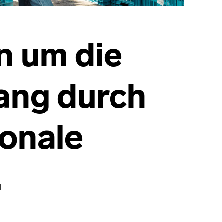
n um die
ang durch
ionale
.