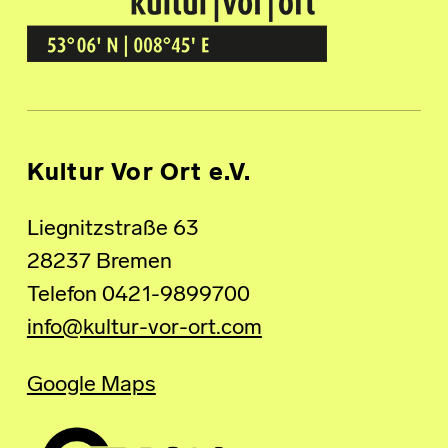
Kultur Vor Ort
BREMEN GRÖPELINGEN
Kultur Vor Ort e.V.
Liegnitzstraße 63
28237 Bremen
Telefon 0421-9899700
info@kultur-vor-ort.com
Google Maps