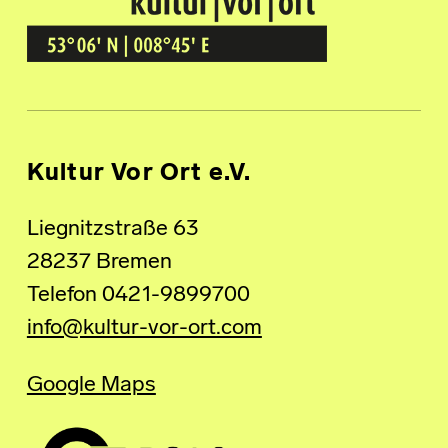
Kultur Vor Ort
BREMEN GRÖPELINGEN
Kultur Vor Ort e.V.
Liegnitzstraße 63
28237 Bremen
Telefon 0421-9899700
info@kultur-vor-ort.com
Google Maps