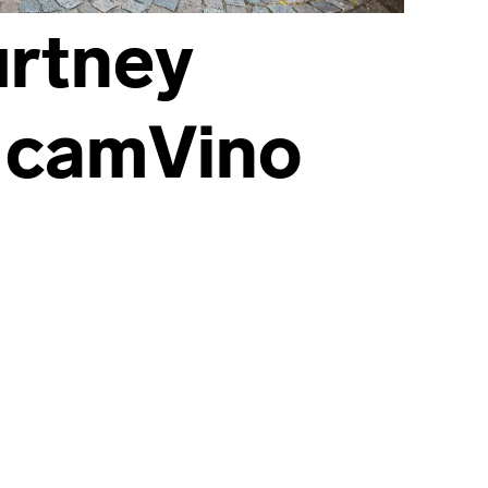
urtney
 camVino