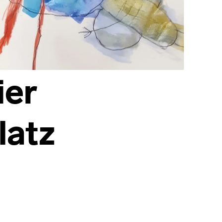
ier
latz