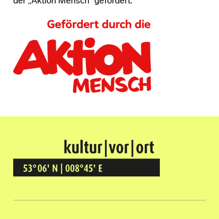
der „Aktion Mensch“ gefördert.
Kultur Vor Ort
BREMEN GRÖPELINGEN