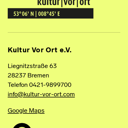
Kultur Vor Ort
BREMEN GRÖPELINGEN
Kultur Vor Ort e.V.
Liegnitzstraße 63
28237 Bremen
Telefon 0421-9899700
info@kultur-vor-ort.com
Google Maps