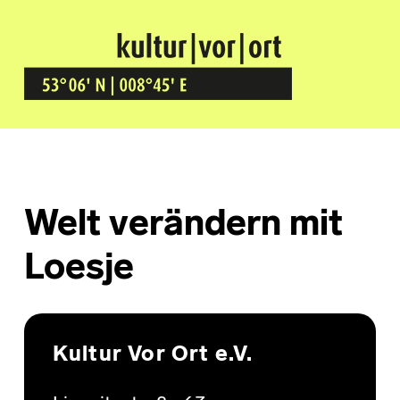
Kultur Vor Ort
BREMEN GRÖPELINGEN
Welt verändern mit
Loesje
Skip back to main navigation
Kultur Vor Ort e.V.