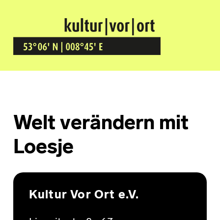
Kultur Vor Ort
BREMEN GRÖPELINGEN
Welt verändern mit
Loesje
Skip back to main navigation
Kultur Vor Ort e.V.