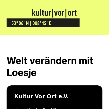
Kultur Vor Ort
BREMEN GRÖPELINGEN
Welt verändern mit
Loesje
Skip back to main navigation
Kultur Vor Ort e.V.