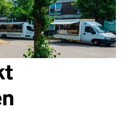
kt
en