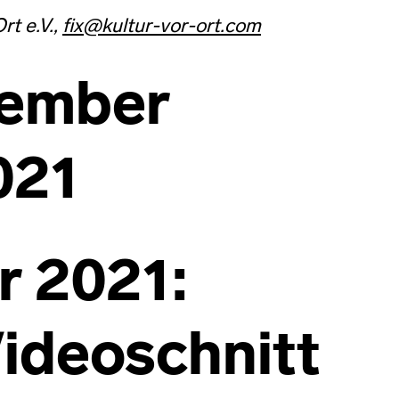
rt e.V.,
fix@kultur-vor-ort.com
vember
021
r 2021:
ideoschnitt