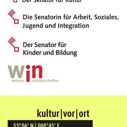
Kultur Vor Ort
BREMEN GRÖPELINGEN