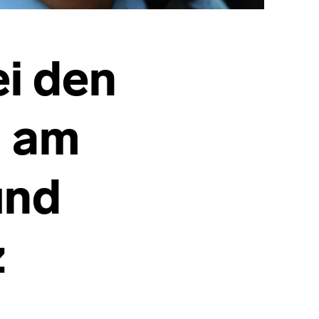
i den
n am
und
z