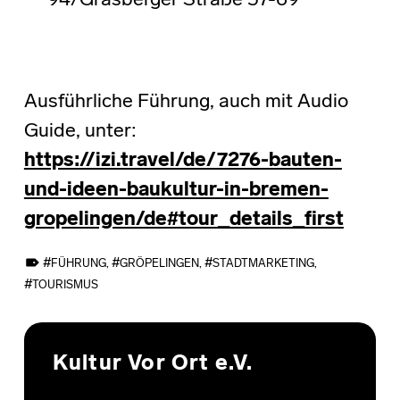
94/Grasberger Straße 57-69
Ausführliche Führung, auch mit Audio
Guide, unter:
https://izi.travel/de/7276-bauten-
und-ideen-baukultur-in-bremen-
gropelingen/de#tour_details_first
TAGGED AS:
FÜHRUNG
,
GRÖPELINGEN
,
STADTMARKETING
,
TOURISMUS
Skip back to main navigation
Kultur Vor Ort e.V.