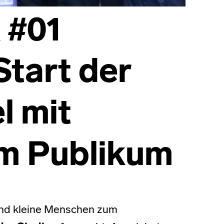
 #01
tart der
l mit
m Publikum
nd kleine Menschen zum