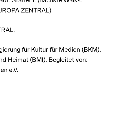
dt. Staffel 1. (nächste Walks:
l EUROPA ZENTRAL)
TRAL.
ierung für Kultur für Medien (BKM),
nd Heimat (BMI). Begleitet von:
en e.V.