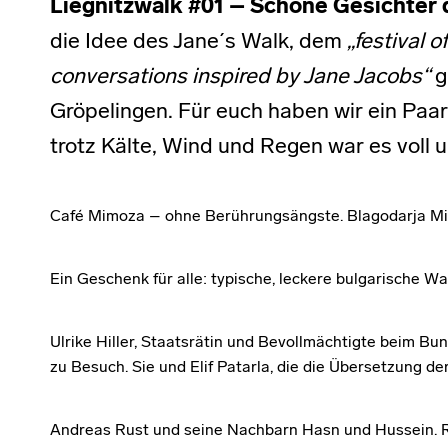
Liegnitzwalk #01 – Schöne Gesichter 
die Idee des Jane´s Walk, dem
„festival o
conversations inspired by Jane Jacobs“
g
Gröpelingen. Für euch haben wir ein Paa
trotz Kälte, Wind und Regen war es voll 
Café Mimoza – ohne Berührungsängste. Blagodarja M
Ein Geschenk für alle: typische, leckere bulgarische Wa
Ulrike Hiller, Staatsrätin und Bevollmächtigte beim B
zu Besuch. Sie und Elif Patarla, die die Übersetzung d
Andreas Rust und seine Nachbarn Hasn und Hussein. Ru