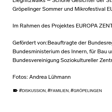
Liegnitzwalks – Schöne Gesichter der Sta
Gröpelinger Sommer und Mikrofestiva
Im Rahmen des Projektes EUROPA ZEN
Gefördert von:Beauftragte der Bundesreg
Bundesministerium des Innern, für Bau u
Bundesvereinigung Soziokultureller Zentr
Fotos: Andrea Lühmann
TAGGED AS:
DISKUSSION
,
FAMILIEN
,
GRÖPELINGEN
Skip back to main navigation