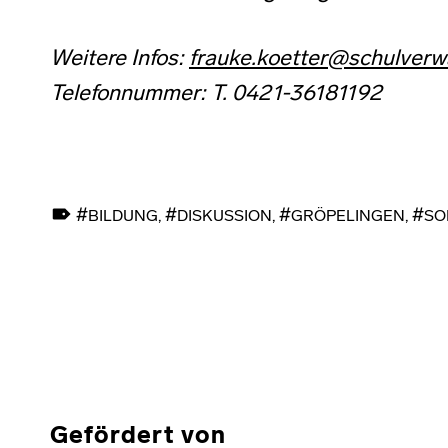
Weitere Infos:
frauke.koetter@schulverw
Telefonnummer: T. 0421-36181192
TAGGED AS:
BILDUNG
,
DISKUSSION
,
GRÖPELINGEN
,
SO
Skip back to main navigation
Gefördert von