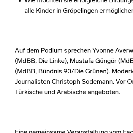
Wie möchten sie erfolgreiche Bildun
alle Kinder in Gröpelingen ermögliche
Auf dem Podium sprechen Yvonne Averw
(MdBB, Die Linke), Mustafa Güngör (Md
(MdBB, Bündnis 90/Die Grünen). Moderi
Journalisten Christoph Sodemann. Vor O
Türkische und Arabische angeboten.
Eine gemeinsame Veranstaltung vom Fac