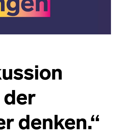
ussion
 der
er denken.“