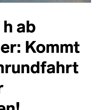
 h ab
ger: Kommt
nrundfahrt
r
en!