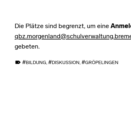
Die Plätze sind begrenzt, um eine
Anmel
qbz.morgenland@schulverwaltung.brem
gebeten.
TAGGED AS:
BILDUNG
,
DISKUSSION
,
GRÖPELINGEN
Skip back to main navigation