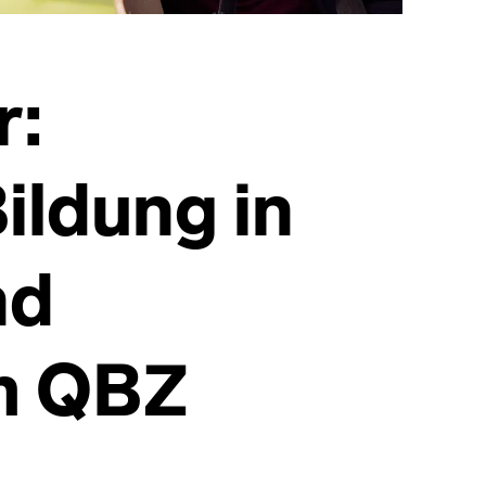
r:
ildung in
nd
im QBZ