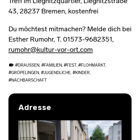
Treff im Liegnitzquartier, Liegnitzstraße
43, 28237 Bremen, kostenfrei
Du möchtest mitmachen? Melde dich bei
Esther Rumohr, T. 01573-9682351,
rumohr@kultur-vor-ort.com
TAGGED AS:
DRAUSSEN
,
FAMILIEN
,
FEST
,
FLOHMARKT
,
GRÖPELINGEN
,
JUGENDLICHE
,
KINDER
,
NACHBARSCHAFT
Skip back to main navigation
Adresse