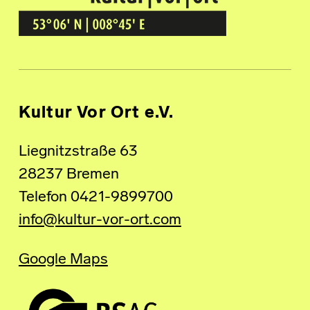
Kultur Vor Ort
BREMEN GRÖPELINGEN
Kultur Vor Ort e.V.
Liegnitzstraße 63
28237 Bremen
Telefon 0421-9899700
info@kultur-vor-ort.com
Google Maps